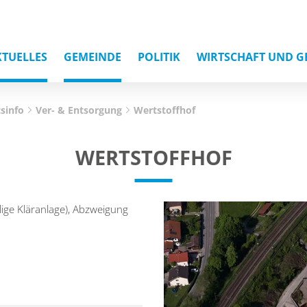
KTUELLES
GEMEINDE
POLITIK
WIRTSCHAFT UND G
sinfo
Ver- & Entsorgung
Wertstoffhof
WERTSTOFFHOF
ige Kläranlage), Abzweigung