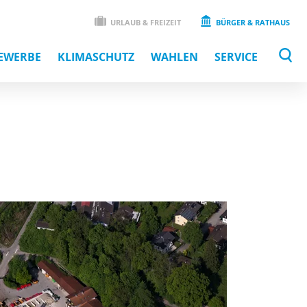
URLAUB & FREIZEIT
BÜRGER & RATHAUS
EWERBE
KLIMASCHUTZ
WAHLEN
SERVICE