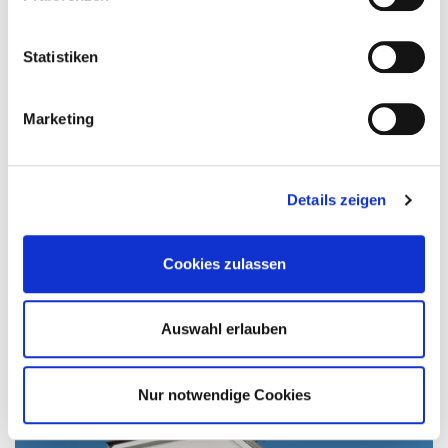
Statistiken
Marketing
Haus des Gastes
Details zeigen
Das Haus des Gastes ist ein zentraler Ort für Kultur, Veranstaltungen
und Begegnung im Herzen von Bad Endorf. Es dient als wichtige
Cookies zulassen
Anlaufstelle für Konzerte, Vorträge, Ausstellungen und kulturelle
Angebote. Gleichzeitig ist es ein Treffpunkt für Gäste und Einheimische.
Derzeit wird das Gebäude umfassend renoviert, um es künftig modern,
Auswahl erlauben
barrierefrei und noch attraktiver zu gestalten. Nach Abschluss der
Arbeiten erwartet Besucher ein zeitgemäßes Ambiente mit verbesserter
Ausstattung.
Nur notwendige Cookies