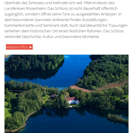
oberhalb des Simssees und befindet sich seit 1994 im Besitz des
Landkreises Rosenheim. Das Schloss ist nicht dauerhaft öffentlich
zugänglich, sondern öffnet seine Tore zu ausgewählten Anlässen. In
dem besonderen barocken Ambiente finden Ausstellungen,
Kammerkonzerte und Seminare statt. Auch standesamtliche Trauungen
verleihen dem historischen Ort einen festlichen Rahmen. Das Schloss
verbindet Geschichte, Kultur und besondere Momente.
weitere Infos ►