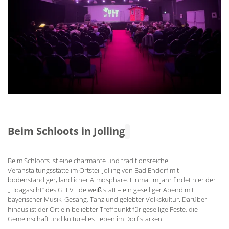
Beim Schloots in Jolling
Beim Schloots ist eine charmante und traditionsreiche
Veranstaltungsstätte im Ortsteil Jolling von Bad Endorf mit
bodenständiger, ländlicher Atmosphäre. Einmal im Jahr findet hier der
„Hoagascht“ des GTEV Edelwe
iß
statt – ein geselliger Abend mit
bayerischer Musik, Gesang, Tanz und gelebter Volkskultur. Darüber
hinaus ist der Ort ein beliebter Treffpunkt für gesellige Feste, die
Gemeinschaft und kulturelles Leben im Dorf stärken.