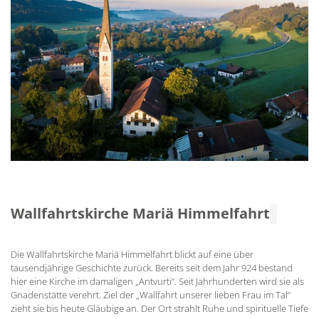
Wallfahrtskirche Mariä Himmelfahrt
Die Wallfahrtskirche Mariä Himmelfahrt blickt auf eine über
tausendjährige Geschichte zurück. Bereits seit dem Jahr 924 bestand
hier eine Kirche im damaligen „Antvurti“. Seit Jahrhunderten wird sie als
Gnadenstätte verehrt. Ziel der „Wallfahrt unserer lieben Frau im Tal“
zieht sie bis heute Gläubige an. Der Ort strahlt Ruhe und spirituelle Tiefe