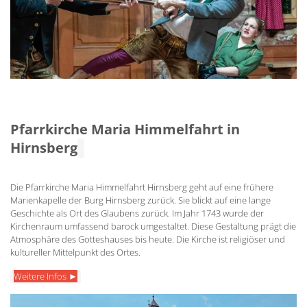
Pfarrkirche Maria Himmelfahrt in
Hirnsberg
Die Pfarrkirche Maria Himmelfahrt Hirnsberg geht auf eine frühere
Marienkapelle der Burg Hirnsberg zurück. Sie blickt auf eine lange
Geschichte als Ort des Glaubens zurück. Im Jahr 1743 wurde der
Kirchenraum umfassend barock umgestaltet. Diese Gestaltung prägt die
Atmosphäre des Gotteshauses bis heute. Die Kirche ist religiöser und
kultureller Mittelpunkt des Ortes.
Weitere Infos ►