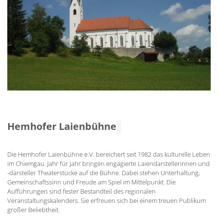
Hemhofer Laienbühne
Die Hemhofer Laienbühne e.V. bereichert seit 1982 das kulturelle Leben
im Chiemgau. Jahr für Jahr bringen engagierte Laiendarstellerinnen und
-darsteller Theaterstücke auf die Bühne. Dabei stehen Unterhaltung,
Gemeinschaftssinn und Freude am Spiel im Mittelpunkt. Die
Aufführungen sind fester Bestandteil des regionalen
Veranstaltungskalenders. Sie erfreuen sich bei einem treuen Publikum
großer Beliebtheit.