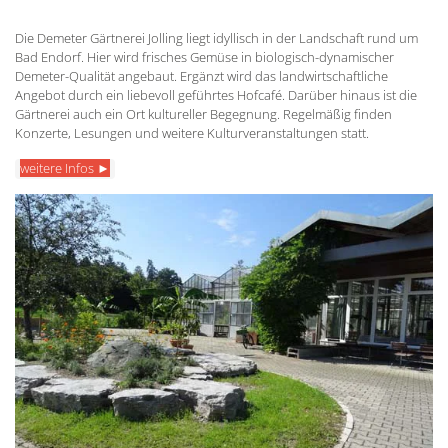
Die Demeter Gärtnerei Jolling liegt idyllisch in der Landschaft rund um
Bad Endorf. Hier wird frisches Gemüse in biologisch-dynamischer
Demeter-Qualität angebaut. Ergänzt wird das landwirtschaftliche
Angebot durch ein liebevoll geführtes Hofcafé. Darüber hinaus ist die
Gärtnerei auch ein Ort kultureller Begegnung. Regelmäßig finden
Konzerte, Lesungen und weitere Kulturveranstaltungen statt.
weitere Infos ►