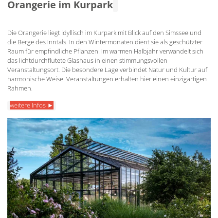
Orangerie im Kurpark
Die Orangerie liegt idyllisch im Kurpark mit Blick auf den Simssee und
die Berge des Inntals. In den Wintermonaten dient sie als geschützter
Raum für empfindliche Pflanzen. Im warmen Halbjahr verwandelt sich
das lichtdurchflutete Glashaus in einen stimmungsvollen
Veranstaltungsort. Die besondere Lage verbindet Natur und Kultur auf
harmonische Weise. Veranstaltungen erhalten hier einen einzigartigen
Rahmen.
weitere Infos ►