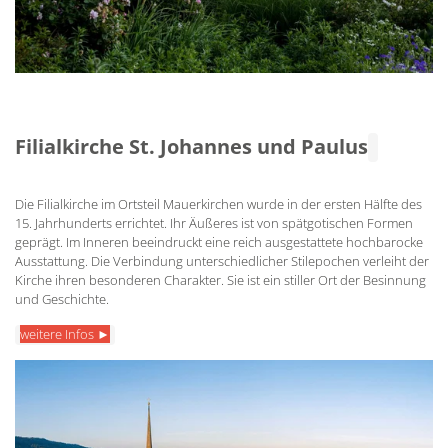
Filialkirche St. Johannes und Paulus
Die Filialkirche im Ortsteil Mauerkirchen wurde in der ersten Hälfte des
15. Jahrhunderts errichtet. Ihr Äußeres ist von spätgotischen Formen
geprägt. Im Inneren beeindruckt eine reich ausgestattete hochbarocke
Ausstattung. Die Verbindung unterschiedlicher Stilepochen verleiht der
Kirche ihren besonderen Charakter. Sie ist ein stiller Ort der Besinnung
und Geschichte.
weitere Infos ►