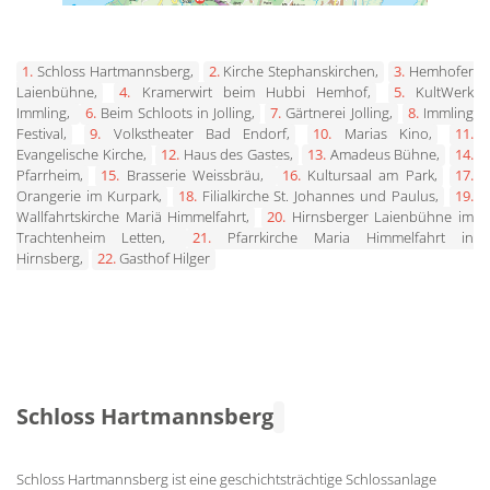
1.
Schloss Hartmannsberg,
2.
Kirche Stephanskirchen,
3.
Hemhofer
Laienbühne,
4.
Kramerwirt beim Hubbi Hemhof,
5.
KultWerk
Immling,
6.
Beim Schloots in Jolling,
7.
Gärtnerei Jolling,
8.
Immling
Festival,
9.
Volkstheater Bad Endorf,
10.
Marias Kino,
11.
Evangelische Kirche,
12.
Haus des Gastes,
13.
Amadeus Bühne,
14.
Pfarrheim,
15.
Brasserie Weissbräu,
16.
Kultursaal am Park,
17.
Orangerie im Kurpark,
18.
Filialkirche St. Johannes und Paulus,
19.
Wallfahrtskirche Mariä Himmelfahrt,
20.
Hirnsberger Laienbühne im
Trachtenheim Letten,
21.
Pfarrkirche Maria Himmelfahrt in
Hirnsberg,
22.
Gasthof Hilger
Schloss Hartmannsberg
Schloss Hartmannsberg ist eine geschichtsträchtige Schlossanlage