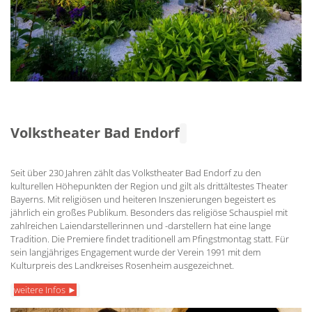
Volkstheater Bad Endorf
Seit über 230 Jahren zählt das Volkstheater Bad Endorf zu den
kulturellen Höhepunkten der Region und gilt als drittältestes Theater
Bayerns. Mit religiösen und heiteren Inszenierungen begeistert es
jährlich ein großes Publikum. Besonders das religiöse Schauspiel mit
zahlreichen Laiendarstellerinnen und -darstellern hat eine lange
Tradition. Die Premiere findet traditionell am Pfingstmontag statt. Für
sein langjähriges Engagement wurde der Verein 1991 mit dem
Kulturpreis des Landkreises Rosenheim ausgezeichnet.
weitere Infos ►