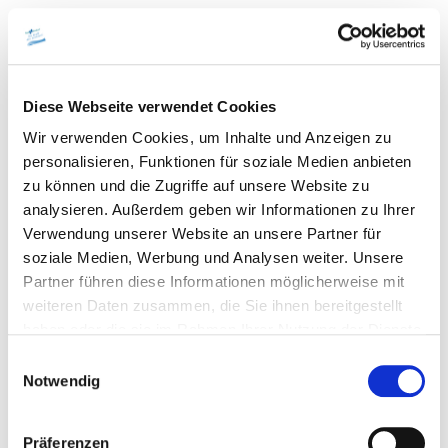
Evangelische Kirche
Die Evangelische Dreieinigkeitskirche wurde 1952 auf der Anhöhe
Diese Webseite verwendet Cookies
Eisenbartling errichtet. Sie prägt das evangelische Gemeindeleben in
Bad Endorf bis heute. In ruhiger Lage bietet sie Raum für Besinnung
Wir verwenden Cookies, um Inhalte und Anzeigen zu
und Begegnung. Neben den Gottesdiensten finden regelmäßig
personalisieren, Funktionen für soziale Medien anbieten
Konzerte statt. So verbindet die Kirche geistliches Leben mit kulturellem
zu können und die Zugriffe auf unsere Website zu
Austausch.
analysieren. Außerdem geben wir Informationen zu Ihrer
weitere Infos ►
Verwendung unserer Website an unsere Partner für
soziale Medien, Werbung und Analysen weiter. Unsere
Partner führen diese Informationen möglicherweise mit
weiteren Daten zusammen, die Sie ihnen bereitgestellt
haben oder die sie im Rahmen Ihrer Nutzung der Dienste
gesammelt haben.
Einwilligungsauswahl
Notwendig
Präferenzen