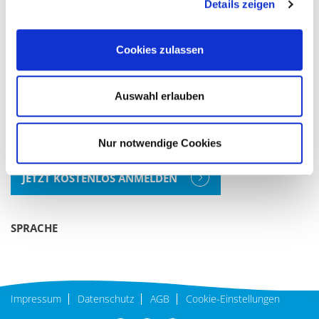
83093 Bad Endorf
Details zeigen
Tel:
+49 (8053) 3008-50
Fax:
+49 (8053) 3008-60
Cookies zulassen
E-Mail:
info@bad-endorf.de
Auswahl erlauben
Urlaub & Freizeit
Bürger & Rathaus
Nur notwendige Cookies
URLAUBS-NEWSLETTER ABONNIEREN
JETZT KOSTENLOS ANMELDEN
SPRACHE
Impressum
Datenschutz
AGB
Cookie-Einstellungen