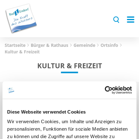
Startseite
Bürger & Rathaus
Gemeinde
Ortsinfo
Kultur & Freizeit
KULTUR & FREIZEIT
»
Bauern- und Warenmarkt
»
Chiemgau-Thermen
Diese Webseite verwendet Cookies
»
Flugplatz
Wir verwenden Cookies, um Inhalte und Anzeigen zu
»
Pfarr- & Gemeindebücherei
personalisieren, Funktionen für soziale Medien anbieten
»
Rad- & Wanderwege
zu können und die Zugriffe auf unsere Website zu