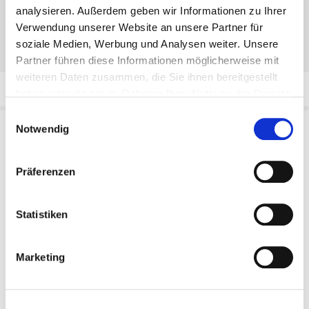
analysieren. Außerdem geben wir Informationen zu Ihrer
»
Spielplätze
Verwendung unserer Website an unsere Partner für
»
Herzlich Willkommen in Bad Endorf
(Nützliche Informationen für
soziale Medien, Werbung und Analysen weiter. Unsere
Gäste sowie Bürgerinnen und Bürger rund um Bad Endorf)
Partner führen diese Informationen möglicherweise mit
weiteren Daten zusammen, die Sie ihnen bereitgestellt
haben oder die sie im Rahmen Ihrer Nutzung der Dienste
gesammelt haben.
Einwilligungsauswahl
Notwendig
RATHAUS
Bahnhofstr. 6
Präferenzen
83093 Bad Endorf
Tel:
+49 (8053) 3008-0
Fax:
+49 (8053) 3008-30
Statistiken
E-Mail:
marktverwaltung@bad-endorf.de
Marketing
TOURIST INFO
Bahnhofplatz 2