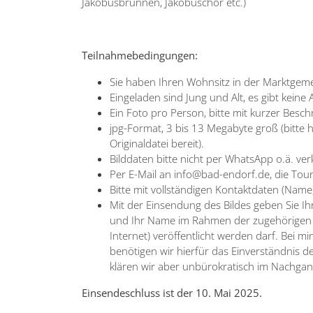
Jakobusbrunnen, Jakobuschor etc.)
Teilnahmebedingungen:
Sie haben Ihren Wohnsitz in der Marktgem
Eingeladen sind Jung und Alt, es gibt keine
Ein Foto pro Person, bitte mit kurzer Bes
jpg-Format, 3 bis 13 Megabyte groß (bitte h
Originaldatei bereit).
Bilddaten bitte nicht per WhatsApp o.ä. ver
Per E-Mail an info@bad-endorf.de, die Touri
Bitte mit vollständigen Kontaktdaten (Name,
Mit der Einsendung des Bildes geben Sie Ihr
und Ihr Name im Rahmen der zugehörigen Öf
Internet) veröffentlicht werden darf. Bei m
benötigen wir hierfür das Einverständnis d
klären wir aber unbürokratisch im Nachgan
Einsendeschluss ist der 10. Mai 2025.