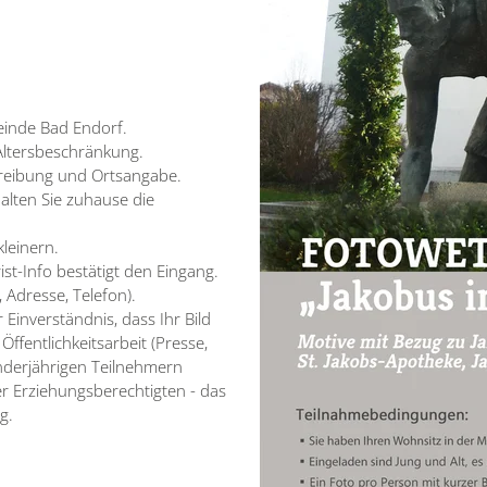
einde Bad Endorf.
 Altersbeschränkung.
chreibung und Ortsangabe.
alten Sie zuhause die
kleinern.
st-Info bestätigt den Eingang.
 Adresse, Telefon).
 Einverständnis, dass Ihr Bild
fentlichkeitsarbeit (Presse,
inderjährigen Teilnehmern
er Erziehungsberechtigten - das
g.